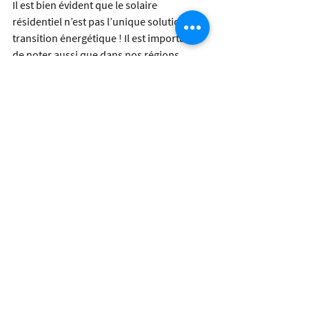
Il est bien évident que le solaire 
résidentiel n’est pas l’unique solution à la 
transition énergétique ! Il est important 
de noter aussi que dans nos régions 
septentrionales, le rendement solaire est 
très faible en hiver en raison des journées 
plus courtes, de l’angle d’insolation plus 
faible et du couvert neigeux. Mais c’est 
tout de même un pas dans la bonne 
direction qui doit être jumelé avec 
d’autres projets d’énergie renouvelables.
Une initiative fédérale pancanadienne en 
matière d’énergie solaire et de stockage 
résidentiel pourrait catalyser un vaste 
chantier national, en convertissant 
l’immense superficie en friche des toits 
de nos maisons et de nos entreprises en 
infrastructures de production d’énergie 